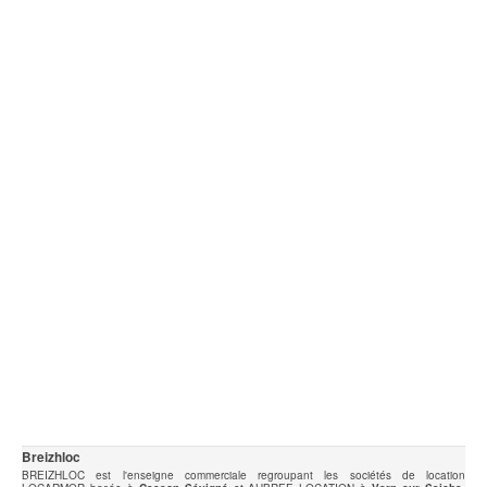
Breizhloc
BREIZHLOC est l'enseigne commerciale regroupant les sociétés de location