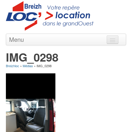
Menu
Locations courte & longue durée
IMG_0298
Nos Agences en Bretagne
Breizhloc
»
Médias
»
IMG_0298
Nos Véhicules
Nos Offres
Contact