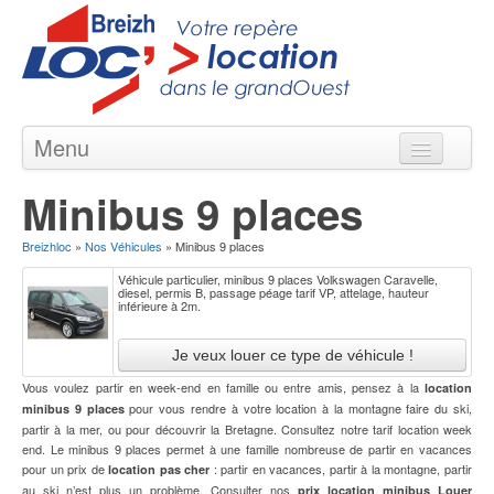
Menu
Locations courte & longue durée
Minibus 9 places
Nos Agences en Bretagne
Breizhloc
»
Nos Véhicules
»
Minibus 9 places
Nos Véhicules
Véhicule particulier, minibus 9 places Volkswagen Caravelle,
Nos Offres
diesel, permis B, passage péage tarif VP, attelage, hauteur
inférieure à 2m.
Contact
Vous voulez partir en week-end en famille ou entre amis, pensez à la
location
pour vous rendre à votre location à la montagne faire du ski,
minibus 9 places
partir à la mer, ou pour découvrir la Bretagne. Consultez notre tarif location week
end. Le minibus 9 places permet à une famille nombreuse de partir en vacances
pour un prix de
: partir en vacances, partir à la montagne, partir
location pas cher
au ski n’est plus un problème. Consulter nos
prix location minibus
Louer