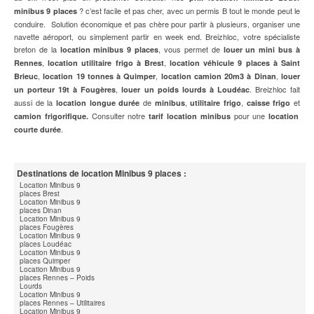
? c’est facile et pas cher, avec un permis B tout le monde peut le
minibus 9 places
conduire. Solution économique et pas chère pour partir à plusieurs, organiser une
navette aéroport, ou simplement partir en week end. Breizhloc, votre spécialiste
breton de la
, vous permet de
location minibus 9 places
louer un mini bus à
,
,
Rennes
location utilitaire frigo
à Brest
location véhicule 9 places
à Saint
,
,
,
Brieuc
location 19 tonnes
à Quimper
location camion 20m3
à Dinan
louer
,
. Breizhloc fait
un porteur 19t à Fougères
louer un
poids lourds
à Loudéac
aussi de la
de
,
,
et
location longue durée
minibus
utilitaire frigo
caisse frigo
Consulter notre
pour une
camion frigorifique.
tarif location minibus
location
.
courte durée
Destinations de location Minibus 9 places :
Location Minibus 9
places Brest
Location Minibus 9
places Dinan
Location Minibus 9
places Fougères
Location Minibus 9
places Loudéac
Location Minibus 9
places Quimper
Location Minibus 9
places Rennes – Poids
Lourds
Location Minibus 9
places Rennes – Utilitaires
Location Minibus 9