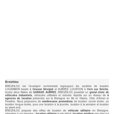
Breizhloc
BREIZHLOC est l'enseigne commerciale regroupant les sociétés de location
LOCARMOR basée à
Cesson Sévigné
et AUBREE LOCATION à
Vern sur Seiche
,
toutes deux filiales de
GARAGE AUBREE
. BREIZHLOC possède un
grand choix de
véhicules industriels
, véhicules utilitaires et voitures répartis sur un réseau de
9
agences de location
présentes sur la Bretagne en Ille et Vilaine, Côte d'Armor et
Finistère. Nous proposons de
nombreuses promotions
de location courte durée, ou
location longue durée, pour une location à la journée, location à la semaine et location
au week end.
BREIZHLOC propose des offres de location de
véhicule utilitaire
en Bretagne,
adaptées à vos besoins :
location utilitaire
à prix réduit,
location minibus
pas cher sur