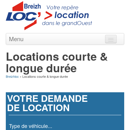
Menu
Locations courte & longue durée
Locations courte &
Nos Agences en Bretagne
longue durée
Nos Véhicules
Breizhloc
» Locations courte & longue durée
Nos Offres
Contact
VOTRE DEMANDE
DE LOCATION
Type de véhicule...