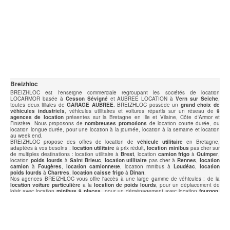
Breizhloc
BREIZHLOC est l'enseigne commerciale regroupant les sociétés de location
LOCARMOR basée à
Cesson Sévigné
et AUBREE LOCATION à
Vern sur Seiche
,
toutes deux filiales de
GARAGE AUBREE
. BREIZHLOC possède un
grand choix de
véhicules industriels
, véhicules utilitaires et voitures répartis sur un réseau de
9
agences de location
présentes sur la Bretagne en Ille et Vilaine, Côte d'Armor et
Finistère. Nous proposons de
nombreuses promotions
de location courte durée, ou
location longue durée, pour une location à la journée, location à la semaine et location
au week end.
BREIZHLOC propose des offres de location de
véhicule utilitaire
en Bretagne,
adaptées à vos besoins :
location utilitaire
à prix réduit,
location minibus
pas cher sur
de multiples destinations : location utilitaire à
Brest
, location
camion frigo
à
Quimper
,
location
poids lourds
à
Saint Brieuc
,
location utilitaire
pas cher à
Rennes
,
location
camion
à
Fougères
,
location camionnette
, location minibus à
Loudéac
,
location
poids lourds
à
Chartres
,
location caisse frigo
à
Dinan
.
Nos agences BREIZHLOC vous offre l'accès à une large gamme de véhicules : de la
location voiture particulière
a la
location de poids lourds
, pour un déplacement de
loisir avec location
minibus 9 places
, pour un déménagement avec location
fourgon
,
une réception avec location
vehicule frigo
, un transport avec location poids lourds. La
gamme lourde de
véhicules industriels
vous offre la
location de tracteur
,
location
tracteur hydraulique
,
location caisse messagerie
,
location caisse frigo
,
location
benne
,
location benne amovible
.
Nos partenaires