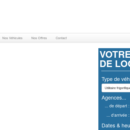
Nos Véhicules
Nos Offres
Contact
VOTR
DE LO
Type de véhi
Agences...
... de départ :
... d'arrivée :
Dates & heu