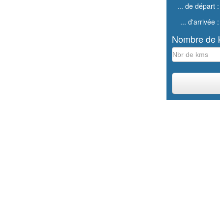
... de départ :
... d'arrivée :
Nombre de k