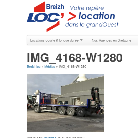
Locations courte & longue durée
Nos Agences en Bretagne
IMG_4168-W1280
Breizhloc
»
Médias
»
IMG_4168-W1280
Publié par
Breizhloc
, le
18 janvier 2018