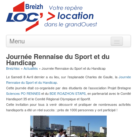
Menu
Locations courte & longue durée
Journée Rennaise du Sport et du
Handicap
Nos Agences en Bretagne
Breizhloc
»
Actualités
»
Journée Rennaise du Sport et du Handicap
Nos Véhicules
Le Samedi 8 Avril dernier a eu lieu, sur l’esplanade Charles de Gaulle, la
Journée
Nos Offres
Rennaise du Sport et du Handicap
.
Cette journée était co-organisée par des étudiants de l’association Projet Bretagne
Contact
Sciences PO RENNES
et du
BDE ROAZHON STAPS
, en partenariat avec le Comité
Handisport 35 et le Comité Régional Olympique et Sportif.
Cette invitation pour tous à venir découvrir et pratiquer de nombreuses activités
handisports a été un réel succès : près de 1000 personnes y ont participé !