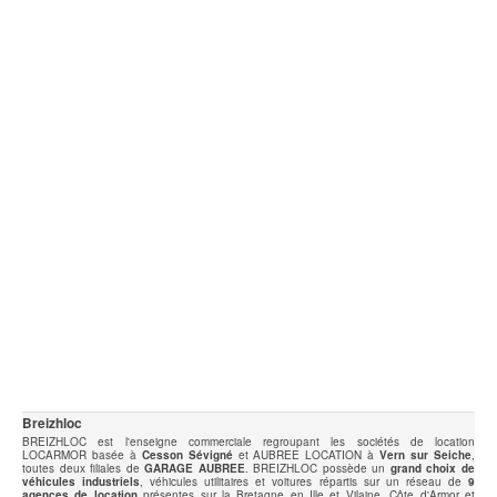
Breizhloc
BREIZHLOC est l'enseigne commerciale regroupant les sociétés de location
LOCARMOR basée à
Cesson Sévigné
et AUBREE LOCATION à
Vern sur Seiche
,
toutes deux filiales de
GARAGE AUBREE
. BREIZHLOC possède un
grand choix de
véhicules industriels
, véhicules utilitaires et voitures répartis sur un réseau de
9
agences de location
présentes sur la Bretagne en Ille et Vilaine, Côte d'Armor et