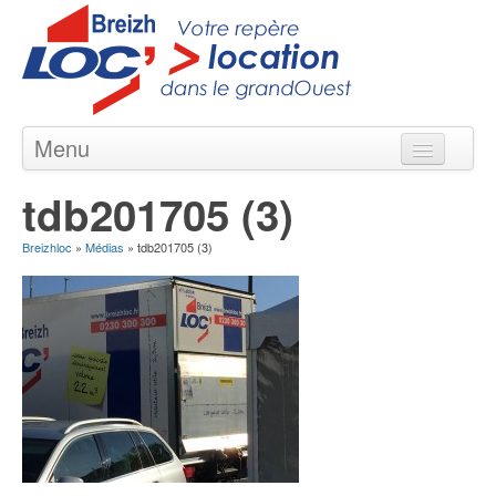
Menu
Locations courte & longue durée
tdb201705 (3)
Nos Agences en Bretagne
Breizhloc
»
Médias
»
tdb201705 (3)
Nos Véhicules
Nos Offres
Contact