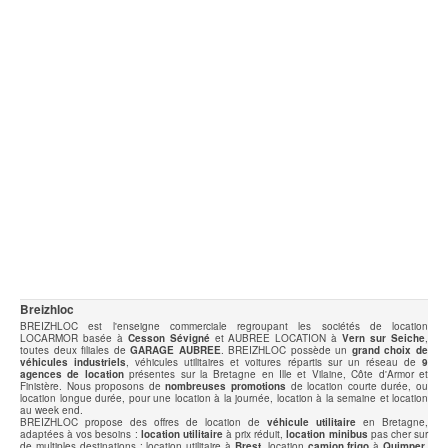
Breizhloc
BREIZHLOC est l'enseigne commerciale regroupant les sociétés de location
LOCARMOR basée à
Cesson Sévigné
et AUBREE LOCATION à
Vern sur Seiche
,
toutes deux filiales de
GARAGE AUBREE
. BREIZHLOC possède un
grand choix de
véhicules industriels
, véhicules utilitaires et voitures répartis sur un réseau de
9
agences de location
présentes sur la Bretagne en Ille et Vilaine, Côte d'Armor et
Finistère. Nous proposons de
nombreuses promotions
de location courte durée, ou
location longue durée, pour une location à la journée, location à la semaine et location
au week end.
BREIZHLOC propose des offres de location de
véhicule utilitaire
en Bretagne,
adaptées à vos besoins :
location utilitaire
à prix réduit,
location minibus
pas cher sur
de multiples destinations : location utilitaire à
Brest
, location
camion frigo
à
Quimper
,