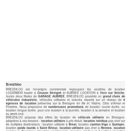
Breizhloc
BREIZHLOC est l'enseigne commerciale regroupant les sociétés de location
LOCARMOR basée à
Cesson Sévigné
et AUBREE LOCATION à
Vern sur Seiche
,
toutes deux filiales de
GARAGE AUBREE
. BREIZHLOC possède un
grand choix de
véhicules industriels
, véhicules utilitaires et voitures répartis sur un réseau de
9
agences de location
présentes sur la Bretagne en Ille et Vilaine, Côte d'Armor et
Finistère. Nous proposons de
nombreuses promotions
de location courte durée, ou
location longue durée, pour une location à la journée, location à la semaine et location
au week end.
BREIZHLOC propose des offres de location de
véhicule utilitaire
en Bretagne,
adaptées à vos besoins :
location utilitaire
à prix réduit,
location minibus
pas cher sur
de multiples destinations : location utilitaire à
Brest
, location
camion frigo
à
Quimper
,
location
poids lourds
à
Saint Brieuc
,
location utilitaire
pas cher à
Rennes
,
location