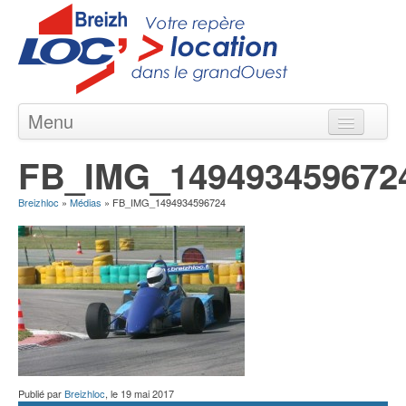
Menu
Locations courte & longue durée
FB_IMG_149493459672
Nos Agences en Bretagne
Breizhloc
»
Médias
»
FB_IMG_1494934596724
Nos Véhicules
Nos Offres
Contact
Publié par
Breizhloc
, le
19 mai 2017