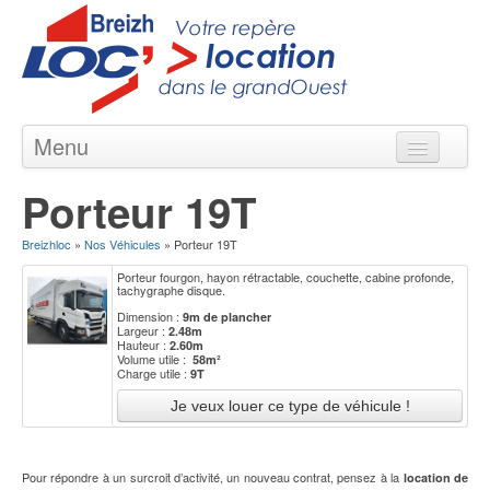
Menu
Locations courte & longue durée
Porteur 19T
Nos Agences en Bretagne
Breizhloc
»
Nos Véhicules
»
Porteur 19T
Nos Véhicules
Porteur fourgon, hayon rétractable, couchette, cabine profonde,
Nos Offres
tachygraphe disque.
Dimension :
9m de plancher
Contact
Largeur :
2.48m
Hauteur :
2.60m
Volume utile :
58m²
Charge utile :
9T
Pour répondre à un surcroit d’activité, un nouveau contrat, pensez à la
location de