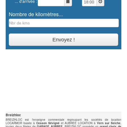
... d'arrivée :
Nombre de kilomètres...
Breizhloc
BREIZHLOC est l'enseigne commerciale regroupant les sociétés de location
LOCARMOR basée à
Cesson Sévigné
et AUBREE LOCATION à
Vern sur Seiche
,
toutes deux filiales de
GARAGE AUBREE
. BREIZHLOC possède un
grand choix de