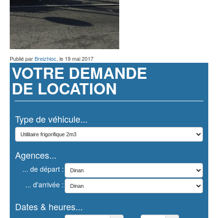
Publié par
Breizhloc
, le
19 mai 2017
VOTRE DEMANDE
DE LOCATION
Type de véhicule...
Agences...
... de départ :
... d'arrivée :
Dates & heures...