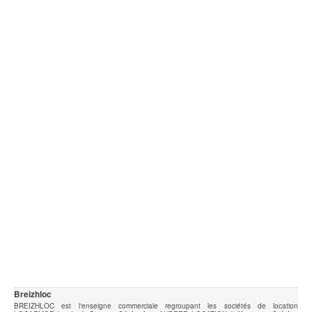
Breizhloc
BREIZHLOC est l'enseigne commerciale regroupant les sociétés de location