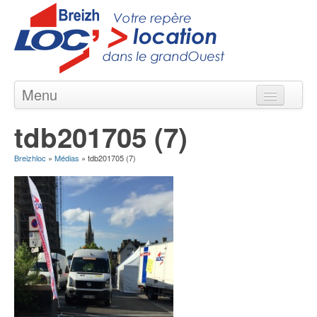
Menu
Locations courte & longue durée
tdb201705 (7)
Nos Agences en Bretagne
Breizhloc
»
Médias
»
tdb201705 (7)
Nos Véhicules
Nos Offres
Contact